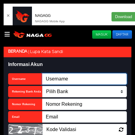
×
NAGAGG
Download
NAGAGG Mobile App
MASUK
DAFTAR
BERANDA
Lupa Kata Sandi
Informasi Akun
Username
Rekening Bank Anda
Nomor Rekening
Email