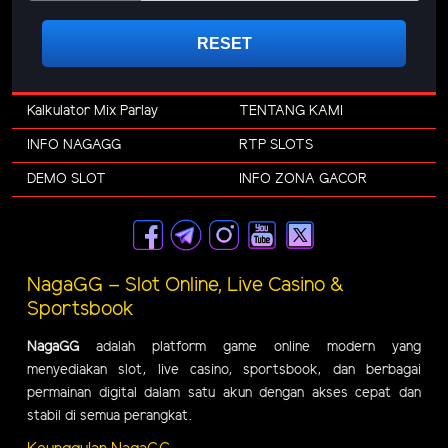
RESET
Kalkulator Mix Parlay
TENTANG KAMI
INFO NAGAGG
RTP SLOTS
DEMO SLOT
INFO ZONA GACOR
NagaGG – Slot Online, Live Casino &
Sportsbook
NagaGG
adalah platform game online modern yang
menyediakan slot, live casino, sportsbook, dan berbagai
permainan digital dalam satu akun dengan akses cepat dan
stabil di semua perangkat.