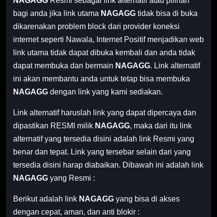
NAGAGG
Resmi sebagai link alternatif atau pilihan
bagi anda jika link utama
NAGAGG
tidak bisa di buka
dikarenakan problem block dari provider koneksi
internet seperti Nawala, Internet Positif menjadikan web
link utama tidak dapat dibuka kembali dan anda tidak
dapat membuka dan bermain
NAGAGG
. Link alternatif
ini akan membantu anda untuk tetap bisa membuka
NAGAGG
dengan link yang kami sediakan.
Link alternatif haruslah link yang dapat dipercaya dan
dipastikan RESMI milik
NAGAGG
, maka dari itu link
alternatif yang tersedia disini adalah link Resmi yang
benar dan tepat. Link yang tersebar selain dari yang
tersedia disini harap diabaikan. Dibawah ini adalah link
NAGAGG
yang Resmi :
Berikut adalah link
NAGAGG
yang bisa di akses
dengan cepat, aman, dan anti blokir :