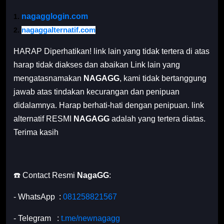
nagagglogin.com
1. 
2.
nagaggalternatif.com
HARAP Diperhatikan! link lain yang tidak tertera di atas
harap tidak diakses dan abaikan Link lain yang
mengatasnamakan
NAGAGG
, kami tidak bertanggung
jawab atas tindakan kecurangan dan penipuan
didalamnya. Harap berhati-hati dengan penipuan. link
alternatif RESMI
NAGAGG
adalah yang tertera diatas.
Terima kasih
☎️ Contact Resmi
NagaGG
:
- WhatsApp :
081258821567
- Telegram :
t.me/newnagagg